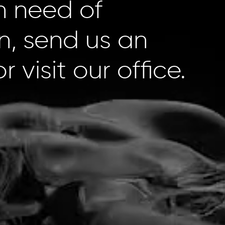
in need of
n, send us an
r visit our office.